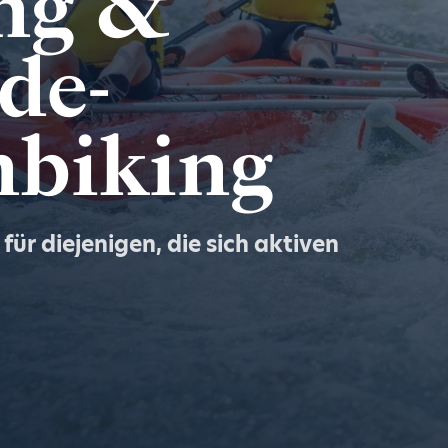
ng &
de-
biking
 für diejenigen, die sich aktiven