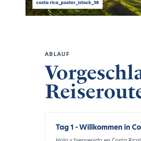
costa rica_poster_istock_38
ABLAUF
Vorgeschl
Reiserout
Tag 1 - Willkommen in Co
Hola y bienvenido en Costa Rica!