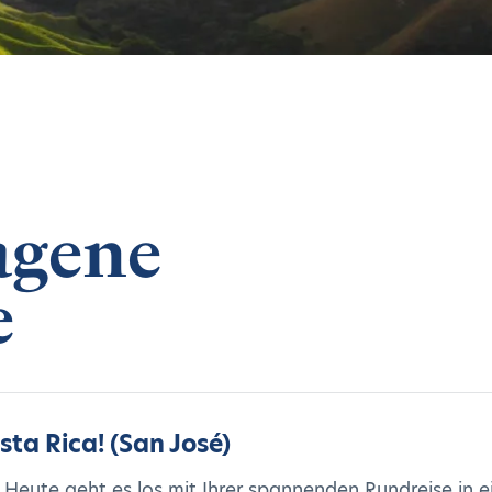
agene
e
sta Rica! (San José)
 Heute geht es los mit Ihrer spannenden Rundreise in e