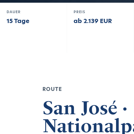
DAUER
PREIS
15 Tage
ab 2.139 EUR
ROUTE
San José ·
Nationalp