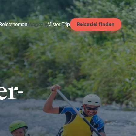
Magazin
Reiseziel finden
Reisethemen
Mister Trip
r-