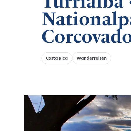
Turrialba 
Nationalp
Corcovad
Costa Rica
Wanderreisen