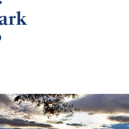
·
ark
o