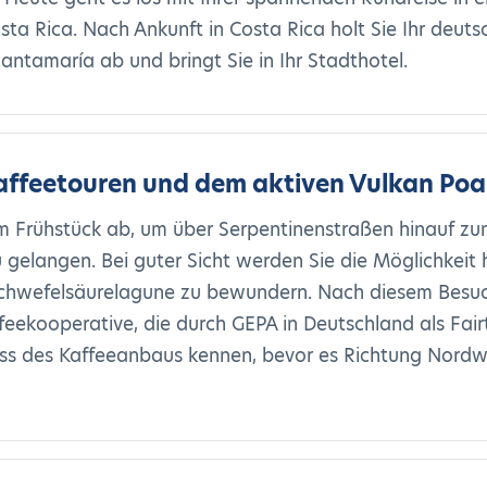
osta Rica. Nach Ankunft in Costa Rica holt Sie Ihr deu
antamaría ab und bringt Sie in Ihr Stadthotel.
Kaffeetouren und dem aktiven Vulkan Poas
em Frühstück ab, um über Serpentinenstraßen hinauf z
u gelangen. Bei guter Sicht werden Sie die Möglichkei
 Schwefelsäurelagune zu bewundern. Nach diesem Besuch
feekooperative, die durch GEPA in Deutschland als Fairtr
ess des Kaffeeanbaus kennen, bevor es Richtung Nord