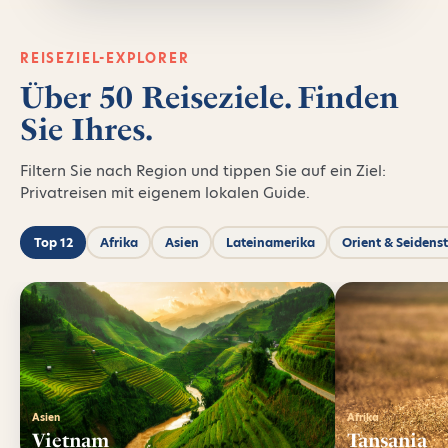
REISEZIEL-EXPLORER
Über 50 Reiseziele. Finden
Sie Ihres.
Filtern Sie nach Region und tippen Sie auf ein Ziel:
Privatreisen mit eigenem lokalen Guide.
Top 12
Afrika
Asien
Lateinamerika
Orient & Seidens
Asien
Afrika
Vietnam
Tansania