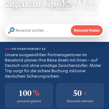
Costa Rica
eigenem Guide.
M. Antonio Nationalpark
Direkt im Reiseland organisiert – mehr Reise fürs Budget.
Mit
Mister Trip
in Deutschland sicher gebucht.
Reiseziel finden
SO FUNKTIONIERT ES
Unsere ausgewählten Partneragenturen im
Reiseland planen Ihre Reise direkt mit Ihnen – auf
Deutsch und ohne unnötige Zwischenstufen. Mister
Trip sorgt für die sichere Buchung inklusive
deutschem Sicherungsschein.
%
+
100
50
passend geplant
Reiseziele weltweit