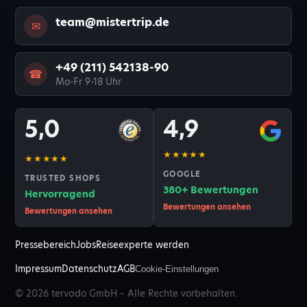
team@mistertrip.de
✉
+49 (211) 542138-90
☎
Mo-Fr 9-18 Uhr
5,0
4,9
★★★★★
★★★★★
GOOGLE
TRUSTED SHOPS
380+ Bewertungen
Hervorragend
Bewertungen ansehen
Bewertungen ansehen
Pressebereich
Jobs
Reiseexperte werden
Impressum
Datenschutz
AGB
Cookie-Einstellungen
© 2026 tervado GmbH – Alle Rechte vorbehalten.