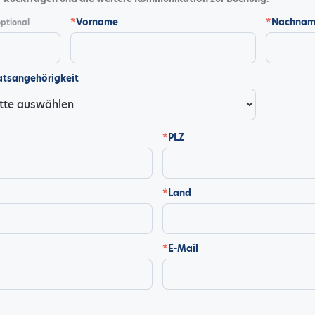
*
Vorname
*
Nachnam
ptional
atsangehörigkeit
*
PLZ
*
Land
*
E-Mail